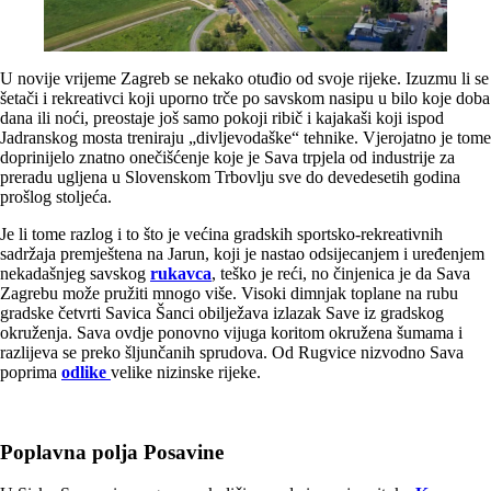
U novije vrijeme Zagreb se nekako otuđio od svoje rijeke. Izuzmu li se
šetači i rekreativci koji uporno trče po savskom nasipu u bilo koje doba
dana ili noći, preostaje još samo pokoji ribič i kajakaši koji ispod
Jadranskog mosta treniraju „divljevodaške“ tehnike. Vjerojatno je tome
doprinijelo znatno onečišćenje koje je Sava trpjela od industrije za
preradu ugljena u Slovenskom Trbovlju sve do devedesetih godina
prošlog stoljeća.
Je li tome razlog i to što je većina gradskih sportsko-rekreativnih
sadržaja premještena na Jarun, koji je nastao odsijecanjem i uređenjem
nekadašnjeg savskog
rukavca
, teško je reći, no činjenica je da Sava
Zagrebu može pružiti mnogo više. Visoki dimnjak toplane na rubu
gradske četvrti Savica Šanci obilježava izlazak Save iz gradskog
okruženja. Sava ovdje ponovno vijuga koritom okružena šumama i
razlijeva se preko šljunčanih sprudova. Od Rugvice nizvodno Sava
poprima
odlike
velike nizinske rijeke.
Poplavna polja Posavine