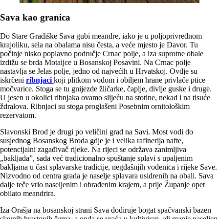
Sava kao granica
Do Stare Gradiške Sava gubi meandre, iako je u poljoprivrednom
krajoliku, sela na obalama nisu česta, a veće mjesto je Davor. Tu
počinje nisko poplavno područje Crnac polje, a iza suprotne obale
izdižu se brda Motaijce u Bosanskoj Posavini. Na Crnac polje
nastavlja se Jelas polje, jedno od najvećih u Hrvatskoj. Ovdje su
iskrčeni
ribnjaci
koji plitkom vodom i obiljem hrane privlače ptice
močvarice. Stoga se tu gnijezde žličarke, čaplje, divlje guske i druge.
U jesen u okolici ribnjaka ovamo slijeću na stotine, nekad i na tisuće
ždralova. Ribnjaci su stoga proglašeni Posebnim ornitološkim
rezervatom.
Slavonski Brod je drugi po veličini grad na Savi. Most vodi do
susjednog Bosanskog Broda gdje je i velika rafinerija nafte,
potencijalni zagađivač rijeke. Na rijeci se održava zanimljiva
„bakljada”, sada već tradicionalno spuštanje splavi s upaljenim
bakljama u čast splavarske tradicije, negdašnjih vodenica i rijeke Save.
Nizvodno od centra grada je naselje splavara usidrenih na obali. Sava
dalje teče vrlo naseljenim i obrađenim krajem, a prije Županje opet
obilato meandrira.
Iza Orašja na bosanskoj strani Sava dodiruje bogat spačvanski bazen
slavnih hrastovih šuma, a onda se vraća u kultiviran, ali manje naseljen