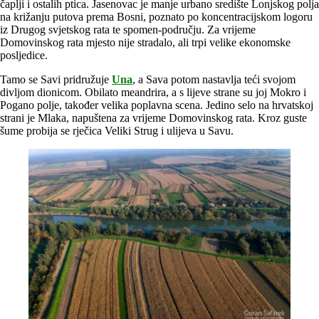
čaplji i ostalih ptica. Jasenovac je manje urbano središte Lonjskog polja
na križanju putova prema Bosni, poznato po koncentracijskom logoru
iz Drugog svjetskog rata te spomen-području. Za vrijeme
Domovinskog rata mjesto nije stradalo, ali trpi velike ekonomske
posljedice.
Tamo se Savi pridružuje
Una
, a Sava potom nastavlja teći svojom
divljom dionicom. Obilato meandrira, a s lijeve strane su joj Mokro i
Pogano polje, također velika poplavna scena. Jedino selo na hrvatskoj
strani je Mlaka, napuštena za vrijeme Domovinskog rata. Kroz guste
šume probija se rječica Veliki Strug i ulijeva u Savu.