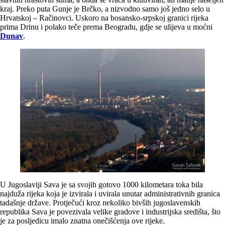
kraj. Preko puta Gunje je Brčko, a nizvodno samo još jedno selo u
Hrvatskoj – Račinovci. Uskoro na bosansko-srpskoj granici rijeka
prima Drinu i polako teče prema Beogradu, gdje se ulijeva u moćni
Dunav
.
U Jugoslaviji Sava je sa svojih gotovo 1000 kilometara toka bila
najduža rijeka koja je izvirala i uvirala unutar administrativnih granica
tadašnje države. Protječući kroz nekoliko bivših jugoslavenskih
republika Sava je povezivala velike gradove i industrijska središta, što
je za posljedicu imalo znatna onečišćenja ove rijeke.