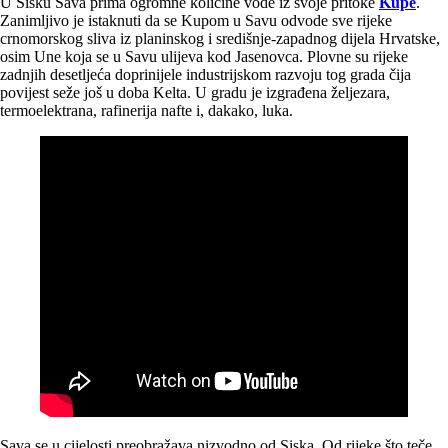
U Sisku Sava prima ogromne količine vode iz svoje pritoke
Kupe
.
Zanimljivo je istaknuti da se Kupom u Savu odvode sve rijeke
crnomorskog sliva iz planinskog i središnje-zapadnog dijela Hrvatske,
osim Une koja se u Savu ulijeva kod Jasenovca. Plovne su rijeke
zadnjih desetljeća doprinijele industrijskom razvoju tog grada čija
povijest seže još u doba Kelta. U gradu je izgrađena željezara,
termoelektrana, rafinerija nafte i, dakako, luka.
Sava se u cijelosti preobražava nizvodno od Siska. Od rijeke što teče