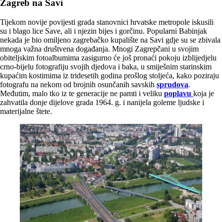
Zagreb na Savi
Tijekom novije povijesti grada stanovnici hrvatske metropole iskusili
su i blago lice Save, ali i njezin bijes i gorčinu. Popularni Babinjak
nekada je bio omiljeno zagrebačko kupalište na Savi gdje su se zbivala
mnoga važna društvena događanja. Mnogi Zagrepčani u svojim
obiteljskim fotoalbumima zasigurno će još pronaći pokoju izblijedjelu
crno-bijelu fotografiju svojih djedova i baka, u smiješnim starinskim
kupaćim kostimima iz tridesetih godina prošlog stoljeća, kako poziraju
fotografu na nekom od brojnih osunčanih savskih
sprudova
.
Međutim, malo tko iz te generacije ne pamti i veliku
poplavu
koja je
zahvatila donje dijelove grada 1964. g. i nanijela goleme ljudske i
materijalne štete.