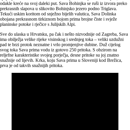
odakle kreće na svoj daleki put. Sava Bohinjka se ruši iz izvora preko
prekrasnih slapova u slikovito Bohinjsko jezero podno Triglava.
Tekući uskim koritom od snježno bijelih valutica, Sava Dolinka
obojana prekrasnom tirkiznom bojom prima brojne čiste i svježe
planinske potoke i rječice s Julijskih Alpi.
Sve do ulaska u Hrvatsku, pa čak i nešto nizvodnije od Zagreba, Sava
ima obilježja velike rijeke visinskog i srednjeg toka – veliki uzdužni
pad te brzi protok neznatne i vrlo promjenjive dubine. Duž cijelog
svog toka Sava prima vodu iz gotovo 250 pritoka. S obzirom na
reljefne karakteristike svojeg porječja, desne pritoke su joj znatno
snažnije od lijevih. Krka, koju Sava prima u Sloveniji kod Brežica,
prva je od takvih snažnijih pritoka.