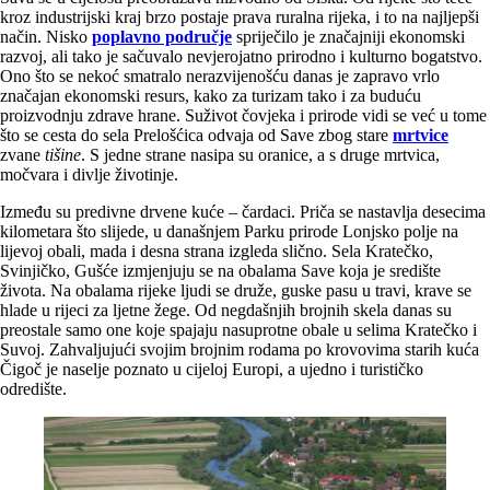
kroz industrijski kraj brzo postaje prava ruralna rijeka, i to na najljepši
način. Nisko
poplavno područje
spriječilo je značajniji ekonomski
razvoj, ali tako je sačuvalo nevjerojatno prirodno i kulturno bogatstvo.
Ono što se nekoć smatralo nerazvijenošću danas je zapravo vrlo
značajan ekonomski resurs, kako za turizam tako i za buduću
proizvodnju zdrave hrane. Suživot čovjeka i prirode vidi se već u tome
što se cesta do sela Prelošćica odvaja od Save zbog stare
mrtvice
zvane
tišine
. S jedne strane nasipa su oranice, a s druge mrtvica,
močvara i divlje životinje.
Između su predivne drvene kuće – čardaci. Priča se nastavlja desecima
kilometara što slijede, u današnjem Parku prirode Lonjsko polje na
lijevoj obali, mada i desna strana izgleda slično. Sela Kratečko,
Svinjičko, Gušće izmjenjuju se na obalama Save koja je središte
života. Na obalama rijeke ljudi se druže, guske pasu u travi, krave se
hlade u rijeci za ljetne žege. Od negdašnjih brojnih skela danas su
preostale samo one koje spajaju nasuprotne obale u selima Kratečko i
Suvoj. Zahvaljujući svojim brojnim rodama po krovovima starih kuća
Čigoč je naselje poznato u cijeloj Europi, a ujedno i turističko
odredište.