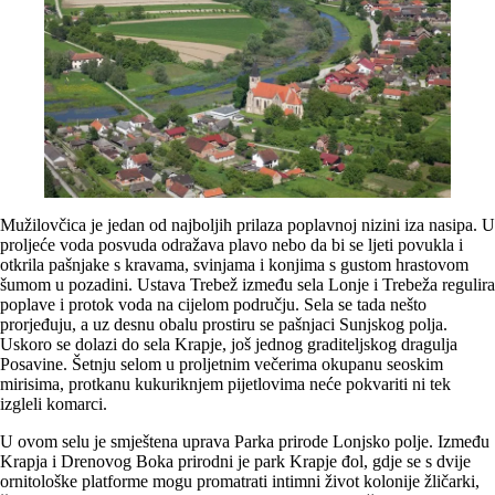
Mužilovčica je jedan od najboljih prilaza poplavnoj nizini iza nasipa. U
proljeće voda posvuda odražava plavo nebo da bi se ljeti povukla i
otkrila pašnjake s kravama, svinjama i konjima s gustom hrastovom
šumom u pozadini. Ustava Trebež između sela Lonje i Trebeža regulira
poplave i protok voda na cijelom području. Sela se tada nešto
prorjeđuju, a uz desnu obalu prostiru se pašnjaci Sunjskog polja.
Uskoro se dolazi do sela Krapje, još jednog graditeljskog dragulja
Posavine. Šetnju selom u proljetnim večerima okupanu seoskim
mirisima, protkanu kukuriknjem pijetlovima neće pokvariti ni tek
izgleli komarci.
U ovom selu je smještena uprava Parka prirode Lonjsko polje. Između
Krapja i Drenovog Boka prirodni je park Krapje đol, gdje se s dvije
ornitološke platforme mogu promatrati intimni život kolonije žličarki,