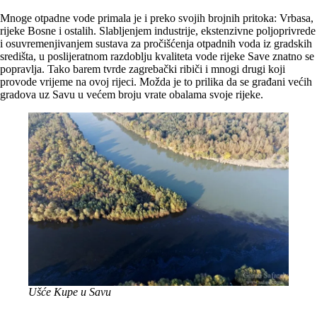
Mnoge otpadne vode primala je i preko svojih brojnih pritoka: Vrbasa,
rijeke Bosne i ostalih. Slabljenjem industrije, ekstenzivne poljoprivrede
i osuvremenjivanjem sustava za pročišćenja otpadnih voda iz gradskih
središta, u poslijeratnom razdoblju kvaliteta vode rijeke Save znatno se
popravlja. Tako barem tvrde zagrebački ribiči i mnogi drugi koji
provode vrijeme na ovoj rijeci. Možda je to prilika da se građani većih
gradova uz Savu u većem broju vrate obalama svoje rijeke.
Ušće Kupe u Savu