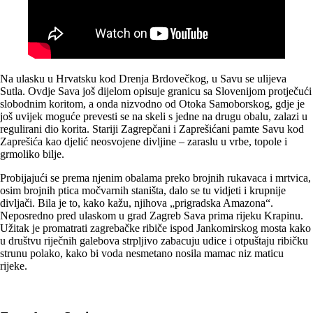
Na ulasku u Hrvatsku kod Drenja Brdovečkog, u Savu se ulijeva
Sutla. Ovdje Sava još dijelom opisuje granicu sa Slovenijom protječući
slobodnim koritom, a onda nizvodno od Otoka Samoborskog, gdje je
još uvijek moguće prevesti se na skeli s jedne na drugu obalu, zalazi u
regulirani dio korita. Stariji Zagrepčani i Zaprešićani pamte Savu kod
Zaprešića kao djelić neosvojene divljine – zaraslu u vrbe, topole i
grmoliko bilje.
Probijajući se prema njenim obalama preko brojnih rukavaca i mrtvica,
osim brojnih ptica močvarnih staništa, dalo se tu vidjeti i krupnije
divljači. Bila je to, kako kažu, njihova „prigradska Amazona“.
Neposredno pred ulaskom u grad Zagreb Sava prima rijeku Krapinu.
Užitak je promatrati zagrebačke ribiče ispod Jankomirskog mosta kako
u društvu riječnih galebova strpljivo zabacuju udice i otpuštaju ribičku
strunu polako, kako bi voda nesmetano nosila mamac niz maticu
rijeke.