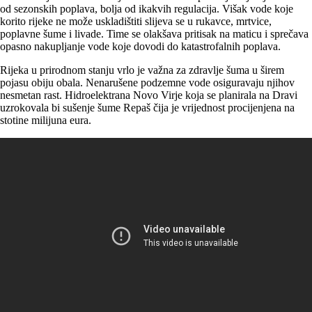
od sezonskih poplava, bolja od ikakvih regulacija. Višak vode koje
korito rijeke ne može uskladištiti slijeva se u rukavce, mrtvice,
poplavne šume i livade. Time se olakšava pritisak na maticu i sprečava
opasno nakupljanje vode koje dovodi do katastrofalnih poplava.
Rijeka u prirodnom stanju vrlo je važna za zdravlje šuma u širem
pojasu obiju obala. Nenarušene podzemne vode osiguravaju njihov
nesmetan rast. Hidroelektrana Novo Virje koja se planirala na Dravi
uzrokovala bi sušenje šume Repaš čija je vrijednost procijenjena na
stotine milijuna eura.