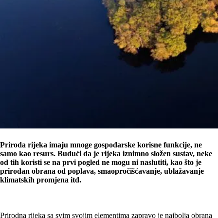
Priroda rijeka imaju mnoge gospodarske korisne funkcije, ne
samo kao resurs. Budući da je rijeka iznimno složen sustav, neke
od tih koristi se na prvi pogled ne mogu ni naslutiti, kao što je
prirodan obrana od poplava, smaopročišćavanje, ublažavanje
klimatskih promjena itd.
Prirodna rijeka sa svim svojim elementima zapravo je najbolja obrana