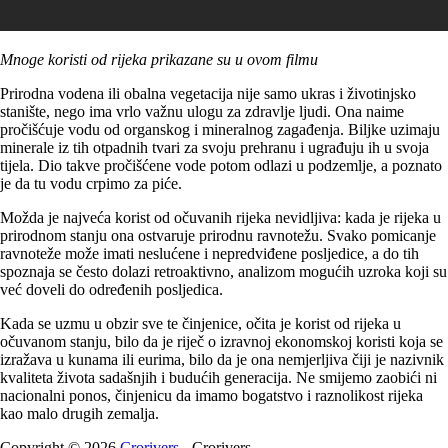
Mnoge koristi od rijeka prikazane su u ovom filmu
Prirodna vodena ili obalna vegetacija nije samo ukras i životinjsko
stanište, nego ima vrlo važnu ulogu za zdravlje ljudi. Ona naime
pročišćuje vodu od organskog i mineralnog zagađenja. Biljke uzimaju
minerale iz tih otpadnih tvari za svoju prehranu i ugrađuju ih u svoja
tijela. Dio takve pročišćene vode potom odlazi u podzemlje, a poznato
je da tu vodu crpimo za piće.
Možda je najveća korist od očuvanih rijeka nevidljiva: kada je rijeka u
prirodnom stanju ona ostvaruje prirodnu ravnotežu. Svako pomicanje
ravnoteže može imati neslućene i nepredviđene posljedice, a do tih
spoznaja se često dolazi retroaktivno, analizom mogućih uzroka koji su
već doveli do određenih posljedica.
Kada se uzmu u obzir sve te činjenice, očita je korist od rijeka u
očuvanom stanju, bilo da je riječ o izravnoj ekonomskoj koristi koja se
izražava u kunama ili eurima, bilo da je ona nemjerljiva čiji je nazivnik
kvaliteta života sadašnjih i budućih generacija. Ne smijemo zaobići ni
nacionalni ponos, činjenicu da imamo bogatstvo i raznolikost rijeka
kao malo drugih zemalja.
Copyright © 2026
Crorivers
- Crorivers