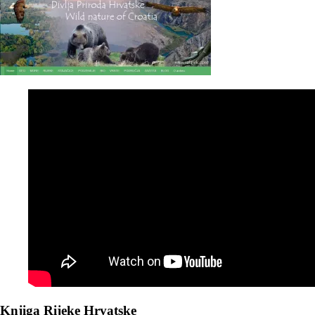
Knjiga Rijeke Hrvatske