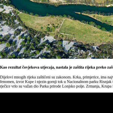
Kao rezultat čovjekova utjecaja, nastala je zaštita rijeka preko za
Dijelovi mnogih rijeka zaštićeni su zakonom. Krka, primjerice, ima naj
fenomen, izvor Kupe i njezin gornji tok u Nacionalnom parku Risnjak t
rječice vrlo su važan dio Parka prirode Lonjsko polje. Zrmanja, Krupa i