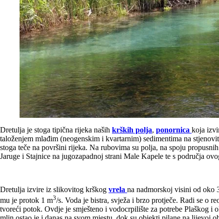
Dretulja je stoga tipična rijeka naših
krških polja
,
ponornica
koja izv
taloženjem mlađim (neogenskim i kvartarnim) sedimentima na stjenovito
stoga teče na površini rijeka. Na rubovima su polja, na spoju propusni
Jaruge i Stajnice na jugozapadnoj strani Male Kapele te s područja ovo
Dretulja izvire iz slikovitog krškog
vrela
na nadmorskoj visini od oko 
3
mu je protok 1 m
/s. Voda je bistra, svježa i brzo protječe. Radi se 
tvoreći potok. Ovdje je smješteno i vodocrpilište za potrebe Plaškog i 
mlin ostao je i danas na svom mjestu, dok su objekti pilane na lijevoj ob