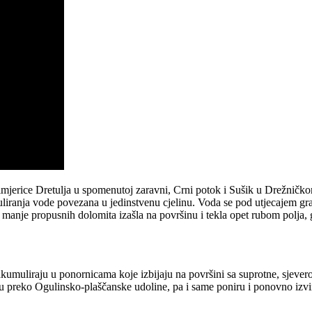
rimjerice Dretulja u spomenutoj zaravni, Crni potok i Sušik u Drežničkom
uliranja vode povezana u jedinstvenu cjelinu. Voda se pod utjecajem grav
u manje propusnih dolomita izašla na površinu i tekla opet rubom polj
kumuliraju u ponornicama koje izbijaju na površini sa suprotne, sjever
u preko Ogulinsko-plaščanske udoline, pa i same poniru i ponovno izvi