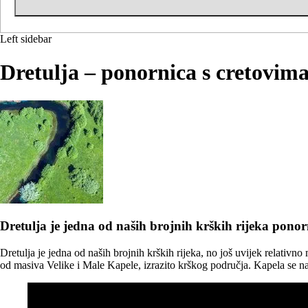
Left sidebar
Dretulja – ponornica s cretovim
Dretulja je jedna od naših brojnih krških rijeka ponor
Dretulja je jedna od naših brojnih krških rijeka, no još uvijek relativ
od masiva Velike i Male Kapele, izrazito krškog područja. Kapela se na s