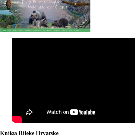
Knjiga Rijeke Hrvatske