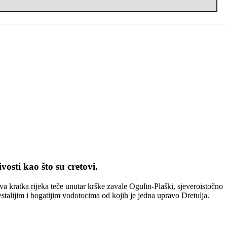
osti kao što su cretovi.
va kratka rijeka teče unutar krške zavale Ogulin-Plaški, sjeveroistočno
estalijim i bogatijim vodotocima od kojih je jedna upravo Dretulja.