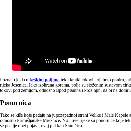
Poznato je da u
krškim poljima
teku kratki tokovi koji brzo poniru, p
rijeka Jesenica. Iako izolirana gorama, polja su složenim sustavom cirk
tokovi pod zemljom, odnosno ispod planina i kroz njih, da bi na dodir
Ponornica
Tako se kiše koje padaju na jugozapadnoj strani Velike i Male Kapele a
odnosno Primišljanske Mrežnice. No i ove rijeke su ponornice koje tek
se poslije opet pojavi, ovaj put kao Slunjčica.