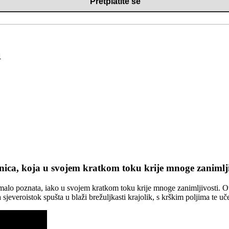
a
nica, koja u svojem kratkom toku krije mnoge zanimljiv
no malo poznata, iako u svojem kratkom toku krije mnoge zanimljivosti. O
jeveroistok spušta u blaži brežuljkasti krajolik, s krškim poljima te uč