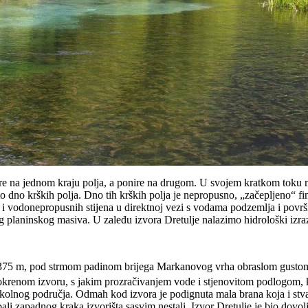
ire na jednom kraju polja, a ponire na drugom. U svojem kratkom toku m
 dno krških polja. Dno tih krških polja je nepropusno, „začepljeno“ f
h i vodonepropusnih stijena u direktnoj vezi s vodama podzemlja i povr
g planinskog masiva. U zaleđu izvora Dretulje nalazimo hidrološki izra
375 m, pod strmom padinom brijega Markanovog vrha obraslom gustom 
o reokrenom izvoru, s jakim prozračivanjem vode i stjenovitom podlogom,
okolnog područja. Odmah kod izvora je podignuta mala brana koja i stvar
ali zapadnog kraka izvorišta sasvim nestali. Izvor Dretulje je bio dovoljn