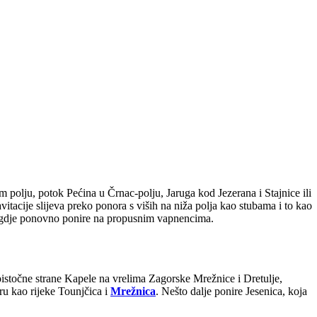
 polju, potok Pećina u Črnac-polju, Jaruga kod Jezerana i Stajnice ili
itacije slijeva preko ponora s viših na niža polja kao stubama i to kao
a, gdje ponovno ponire na propusnim vapnencima.
oistočne strane Kapele na vrelima Zagorske Mrežnice i Dretulje,
ru kao rijeke Tounjčica i
Mrežnica
. Nešto dalje ponire Jesenica, koja