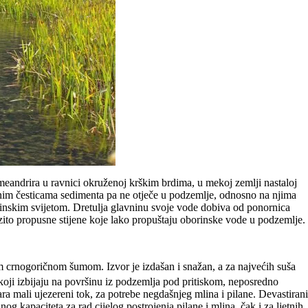
eandrira u ravnici okruženoj krškim brdima, u mekoj zemlji nastaloj
inim česticama sedimenta pa ne otječe u podzemlje, odnosno na njima
šinskim svijetom. Dretulja glavninu svoje vode dobiva od ponornica
zito propusne stijene koje lako propuštaju oborinske vode u podzemlje.
crnogoričnom šumom. Izvor je izdašan i snažan, a za najvećih suša
 koji izbijaju na površinu iz podzemlja pod pritiskom, neposredno
a mali ujezereni tok, za potrebe negdašnjeg mlina i pilane. Devastirani
og kapaciteta za rad cijelog postrojenja pilane i mlina, čak i za ljetnih