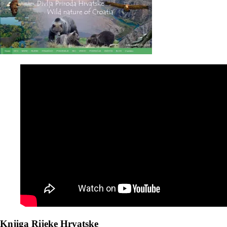
Knjiga Rijeke Hrvatske