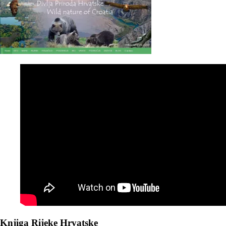
Knjiga Rijeke Hrvatske